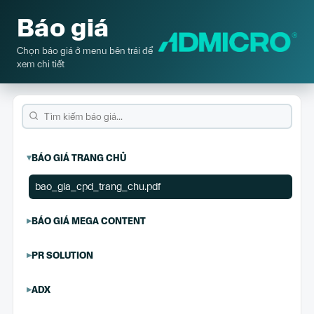
Báo giá
Chọn báo giá ở menu bên trái để
xem chi tiết
BÁO GIÁ TRANG CHỦ
bao_gia_cpd_trang_chu.pdf
BÁO GIÁ MEGA CONTENT
PR SOLUTION
ADX