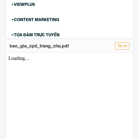
VIEWPLUS
CONTENT MARKETING
TỌA ĐÀM TRỰC TUYẾN
bao_gia_cpd_trang_chu.pdf
Tải về
TÀI TRỢ CUỘC THI
CAMPAIGN SITE
EDITORIAL CONTENT
TÀI TRỢ CHUYÊN MỤC
JAM
SOCIAL SEEDING